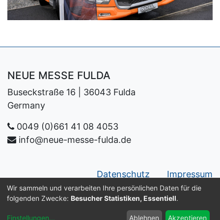
NEUE MESSE FULDA
Buseckstraße 16 | 36043 Fulda
Germany
0049 (0)661 41 08 4053
info@neue-messe-fulda.de
Datenschutz
Impressum
Wir sammeln und verarbeiten Ihre persönlichen Daten für die
Copyright ©
Neue Messe Fulda GmbH
folgenden Zwecke:
Besucher Statistiken, Essentiell
.
Deutsch
Einstellungen
...
Ablehnen
Akzeptieren