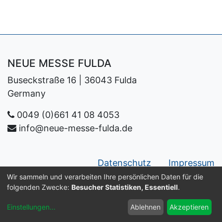
NEUE MESSE FULDA
Buseckstraße 16 | 36043 Fulda
Germany
0049 (0)661 41 08 4053
info@neue-messe-fulda.de
Datenschutz
Impressum
Wir sammeln und verarbeiten Ihre persönlichen Daten für die
Copyright ©
Neue Messe Fulda GmbH
folgenden Zwecke:
Besucher Statistiken, Essentiell
.
Deutsch
Einstellungen
...
Ablehnen
Akzeptieren